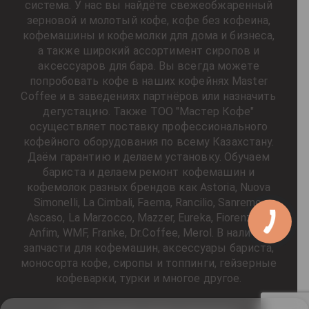
система. У нас вы найдёте свежеобжаренный
зерновой и молотый кофе, кофе без кофеина,
кофемашины и кофемолки для дома и бизнеса,
а также широкий ассортимент сиропов и
аксессуаров для бара. Вы всегда можете
попробовать кофе в наших кофейнях Master
Coffee и в заведениях партнёров или назначить
дегустацию. Также ТОО "Мастер Кофе"
осуществляет поставку профессионального
кофейного оборудования по всему Казахстану.
Даём гарантию и делаем установку. Обучаем
бариста и делаем ремонт кофемашин и
кофемолок разных брендов как Astoria, Nuova
Simonelli, La Cimbali, Faema, Rancilio, Sanremo,
Ascaso, La Marzocco, Mazzer, Eureka, Fiorenzato,
Anfim, WMF, Franke, Dr.Coffee, Merol. В наличии
запчасти для кофемашин, аксессуары бариста,
моносорта кофе, сиропы и топпинги, гейзерные
кофеварки, турки и многое другое.