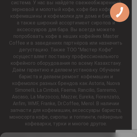
система. У нас вы найдёте свежеобжаренный
зерновой и молотый кофе, кофе без кофеина,
кофемашины и кофемолки для дома и бизнеса,
а также широкий ассортимент сиропов и
аксессуаров для бара. Вы всегда можете
попробовать кофе в наших кофейнях Master
Coffee и в заведениях партнёров или назначить
дегустацию. Также ТОО "Мастер Кофе"
осуществляет поставку профессионального
кофейного оборудования по всему Казахстану.
Даём гарантию и делаем установку. Обучаем
бариста и делаем ремонт кофемашин и
кофемолок разных брендов как Astoria, Nuova
Simonelli, La Cimbali, Faema, Rancilio, Sanremo,
Ascaso, La Marzocco, Mazzer, Eureka, Fiorenzato,
Anfim, WMF, Franke, Dr.Coffee, Merol. В наличии
запчасти для кофемашин, аксессуары бариста,
моносорта кофе, сиропы и топпинги, гейзерные
кофеварки, турки и многое другое.