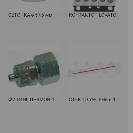
СЕТОЧКА ø 57,5 мм КОД: 1081003
КОНТАКТОР LOVATO BG0910A КОД: 3446556
ФИТИНГ ПРЯМОЙ 1/8"F ø 6/4 КОД: 3349306
СТЕКЛО УРОВНЯ ø 12x135 мм КОД: 1520516