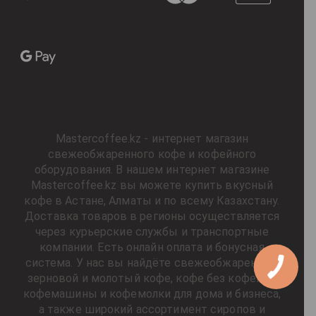
Mastercoffee.kz - интернет магазин
свежеобжаренного кофе и кофейного
оборудования. В нашем интернет магазине
Mastercoffee.kz вы можете купить вкусный
кофе в Астане, Алматы и по всему Казахстану.
Доставка товаров в регионы осуществляется
через курьерские службы и транспортные
компании. Есть онлайн оплата и бонусная
система. У нас вы найдёте свежеобжаренный
зерновой и молотый кофе, кофе без кофеина,
кофемашины и кофемолки для дома и бизнеса,
а также широкий ассортимент сиропов и