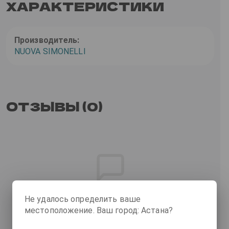
ХАРАКТЕРИСТИКИ
Производитель:
NUOVA SIMONELLI
ОТЗЫВЫ (0)
Отзывов пока нет
Не удалось определить ваше
местоположение. Ваш город: Астана?
Станьте первым, кто оставит отзыв об этом
товаре!