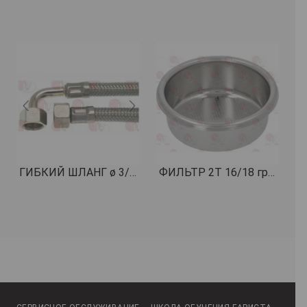
ГИБКИЙ ШЛАНГ ø 3/8" Fc x CFc 1500мм КОД: 1449736
ФИЛЬТР 2T 16/18 гр H24 КОД: 1460082