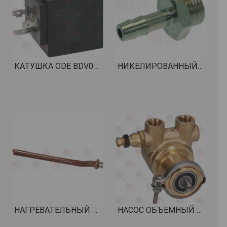
КАТУШКА ODE BDV08230AY 16VA 230V 50/60Hz КОД: 5058746
НИКЕЛИРОВАННЫЙ ПАТРУБОК ДЛЯ ШЛАНГА ø 1/4"M ø 7 КОД: 3349342
НАГРЕВАТЕЛЬНЫЙ ЭЛЕМЕНТ 5000/5440 Вт 230/240 В КОД: 1755259
НАСОС ОБЪЕМНЫЙ ROTOFLOW ø 3/8" НПТ КОД: 1330002