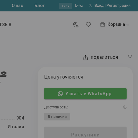
?
О нас
Блог
Вход | Регистрация
ru-ru
kk-kz
Корзина
ОТЗЫВ
ПОДЕЛИТЬСЯ
12
Цена уточняется
О
Узнать в WhatsApp
Доступность:
В наличии
904
Италия
Раскупили