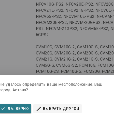
NFCV10G-PS2, NFCV20E-PS2, NFCV20G
NFCV21E-PS2, NFCV21G-PS2, NFCV6E-
NFCV6G-PS2, NFCVM10E-PS2, NFCVM-
NFCVM20E-PS2, NFCVM-20GPS2, NFCV
PS2, NFCVM-21GPS2, NFCVM6E-PS2, 
6GPS2
CVM10G, CVM10G-2, CVM10G-S, CVM10
CVM20G, CVM20G-2, CVM20G-S, CVM20
CVM21G, CVM21G-2, CVM21G-S, CVM21
CVM6G-S, CVM6G-S2, FCM10G, FCM10G
FCM10G-2S, FCM10G-S, FCM20G, FCM20
FCM20G-2S, FCM20G-S, FCM21G, FCM21
FCM21G-2S, FCM21G-S, FCM6G, FCM6G-
Не удалось определить ваше местоположение. Ваш
FCM6G-2S, FCM6G-S, mCVM6G-2
город: Астана?
ДА. ВЕРНО
ВЫБРАТЬ ДРУГОЙ