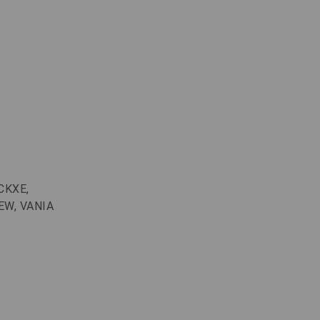
CKXE,
EW, VANIA