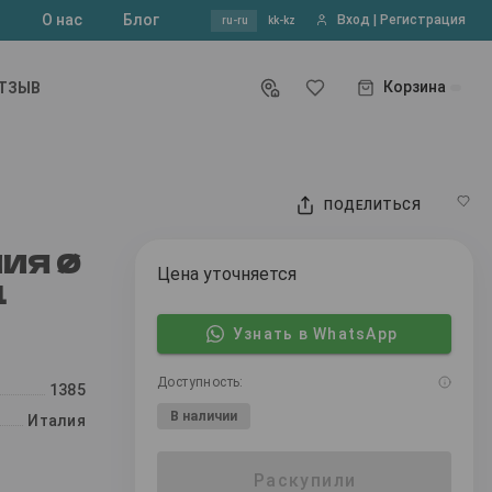
?
О нас
Блог
Вход | Регистрация
ru-ru
kk-kz
Корзина
ОТЗЫВ
ПОДЕЛИТЬСЯ
ИЯ Ø
Цена уточняется
1
Узнать в WhatsApp
Доступность:
1385
В наличии
Италия
Раскупили