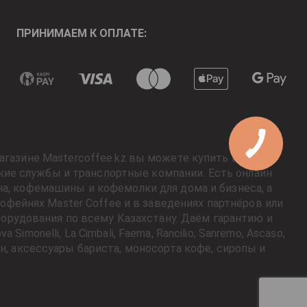
ПРИНИМАЕМ К ОПЛАТЕ:
агазине Mastercoffee.kz вы можете купить вкусный
кие службы и транспортные компании. Есть онлайн
на, кофемашины и кофемолки для дома и бизнеса, а
фейнях Master Coffee и в заведениях партнёров или
орудования по всему Казахстану. Даём гарантию и
onelli, La Cimbali, Faema, Rancilio, Sanremo, Ascaso,
ашин, аксессуары бариста, моносорта кофе, сиропы и