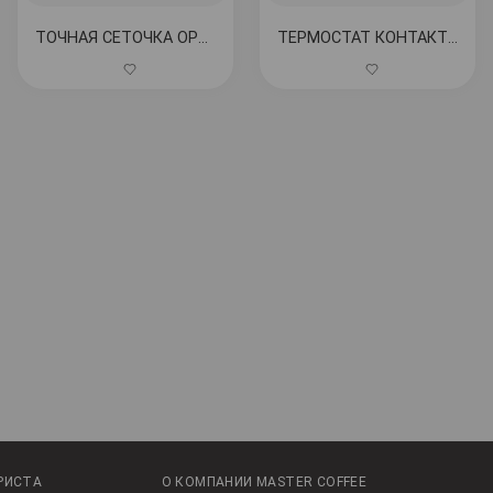
ТОЧНАЯ СЕТОЧКА ОРОШИТЕЛЯ ø 51,5 мм КОД: 1460205
ТЕРМОСТАТ КОНТАКТНЫЙ 135°C 16А 250В КОД: 1444535
РИСТА
О КОМПАНИИ MASTER COFFEE