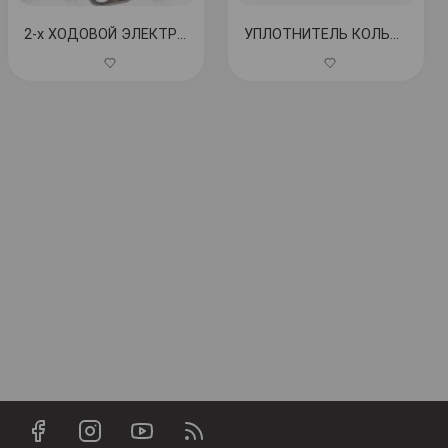
2-х ХОДОВОЙ ЭЛЕКТРОМАГНИТНЫЙ КЛАПАН PARKER 220/240В 9Вт КОД: 1120701
УПЛОТНИТЕЛЬ КОЛЬЦО ORM 0102-25 PTFE КОД: 1786260