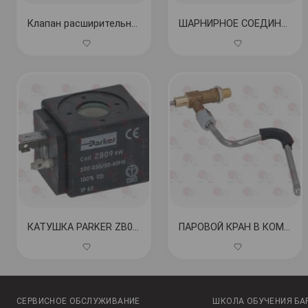
Клапан расширительный 1/4"M-1/4"M
ШАРНИРНОЕ СОЕДИНЕНИЕ ø 3/8" КОД: 1349516
КАТУШКА PARKER ZB09 9Вт 220/240В 50/60Гц КОД: 3120032
ПАРОВОЙ КРАН В КОМПЛЕКТЕ КОД: 1548135
СЕРВИСНОЕ ОБСЛУЖИВАНИЕ
ШКОЛА ОБУЧЕНИЯ БА