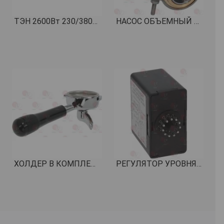
ТЭН 2600Вт 230/380В КОД: 1755615
НАСОС ОБЪЕМНЫЙ ROTOFLOW ø 3/8" НПТ КОД: 1330002
ХОЛДЕР В КОМПЛЕКТЕ НА 1 ЧАШКУ SIMONELLI КОД: 1165045
РЕГУЛЯТОР УРОВНЯ RL30/1E/2C11 КОД: 1341304