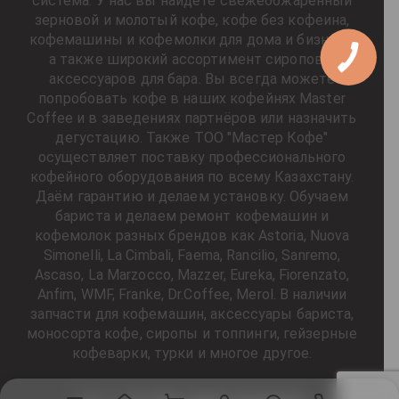
система. У нас вы найдёте свежеобжаренный
зерновой и молотый кофе, кофе без кофеина,
кофемашины и кофемолки для дома и бизнеса,
а также широкий ассортимент сиропов и
аксессуаров для бара. Вы всегда можете
попробовать кофе в наших кофейнях Master
Coffee и в заведениях партнёров или назначить
дегустацию. Также ТОО "Мастер Кофе"
осуществляет поставку профессионального
кофейного оборудования по всему Казахстану.
Даём гарантию и делаем установку. Обучаем
бариста и делаем ремонт кофемашин и
кофемолок разных брендов как Astoria, Nuova
Simonelli, La Cimbali, Faema, Rancilio, Sanremo,
Ascaso, La Marzocco, Mazzer, Eureka, Fiorenzato,
Anfim, WMF, Franke, Dr.Coffee, Merol. В наличии
запчасти для кофемашин, аксессуары бариста,
моносорта кофе, сиропы и топпинги, гейзерные
кофеварки, турки и многое другое.