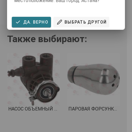
местоположение. Ваш город: Астана?
ЗАКАЗАТЬ ЗВОНОК
ДА. ВЕРНО
ВЫБРАТЬ ДРУГОЙ
Также выбирают:
НАСОС ОБЪЕМНЫЙ ODE ø 3/8" GAS КОД: 1330040
ПАРОВАЯ ФОРСУНКА ИЗ НЕРЖАВЕЮЩЕЙ СТАЛИ КОД: 1449065