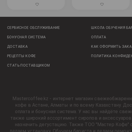
СЕРВИСНОЕ ОБСЛУЖИВАНИЕ
ШКОЛА ОБУЧЕНИЯ БА
БОНУСНАЯ СИСТЕМА
ОПЛАТА
ДОСТАВКА
КАК ОФОРМИТЬ ЗАКА
РЕЦЕПТЫ КОФЕ
ПОЛИТИКА КОНФИДЕ
СТАТЬ ПОСТАВЩИКОМ
Mastercoffee.kz - интернет магазин свежеобжарен
кофе в Астане, Алматы и по всему Казахстану. Д
оплата и бонусная система. У нас вы найдёте све
также широкий ассортимент сиропов и аксессуаров 
назначить дегустацию. Также ТОО "Мастер Кофе" 
делаем установку. Обучаем бариста и делаем ремонт ко