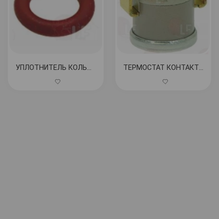
УПЛОТНИТЕЛЬ КОЛЬЦО OR R5 СИЛИКОН КРАСНЫЙ КОД: 1186610
ТЕРМОСТАТ КОНТАКТНЫЙ 125°C 16A 250В КОД: 1443055