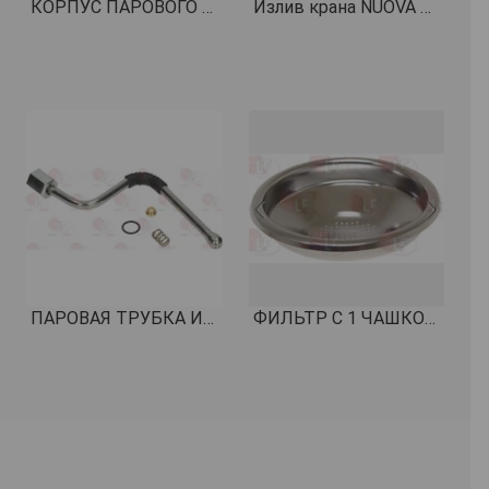
КОРПУС ПАРОВОГО КРАНА OT-57 КОД: 5083101
Излив крана NUOVA SIMONELLI APPIA
ПАРОВАЯ ТРУБКА ИЗ НЕРЖАВЕЮЩЕЙ СТАЛИ ø 10 мм В КОМПЛЕКТЕ КОД: 1549027
ФИЛЬТР С 1 ЧАШКОЙ "THE SINGLE" 7,5 г H19,5 мм КОД: 1460300