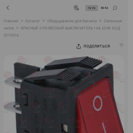
ru-ru
kk-kz
>
>
>
Главная
Каталог
Оборудование для бизнеса
Запасные
>
части
КРАСНЫЙ 2-ПОЛЮСНЫЙ ВЫКЛЮЧАТЕЛЬ 16A 250В КОД:
3319016
ПОДЕЛИТЬСЯ