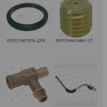
УПЛОТНИТЕЛЬ ДЛЯ ХОЛДЕРА ø 71x56x9 мм КОД: 1186402
ФОРСУНКА M8x1 ОТВЕРСТИЕ ø 0,8 мм КОД: 1349075