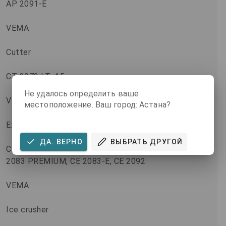
AP 2091-E
VEMA
Cutter
CT 2073 LT. 4.5
Не удалось определить ваше
VEMA
местоположение. Ваш город: Астана?
Extractor
ДА. ВЕРНО
ВЫБРАТЬ ДРУГОЙ
CE 2047, CE 2047 ABS, CE 2047 ALL, CE 2083, CE
2083 PREMIUM, CE 2083-E, CE 2092
VEMA
Ice crusher