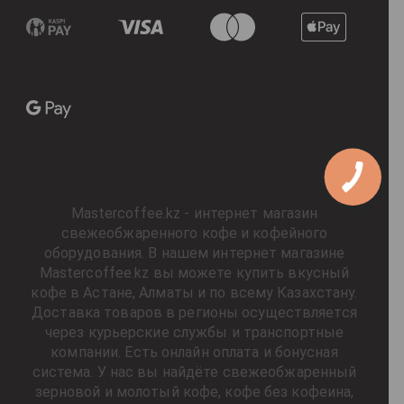
Mastercoffee.kz - интернет магазин
свежеобжаренного кофе и кофейного
оборудования. В нашем интернет магазине
Mastercoffee.kz вы можете купить вкусный
кофе в Астане, Алматы и по всему Казахстану.
Доставка товаров в регионы осуществляется
через курьерские службы и транспортные
компании. Есть онлайн оплата и бонусная
система. У нас вы найдёте свежеобжаренный
зерновой и молотый кофе, кофе без кофеина,