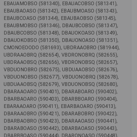
EBAUAMOBSO (581340), EBAUACOBSO (581341),
EBAUBAOASO (581342), EBAUBMOASO (581343),
EBAUBCOASO (581344), EBAUBAOBSO (581345),
EBAUBMOBSO (581346), DBAUBCOBSO (581347),
DBAUBCOBSO (581348), DBAUOKOASO (581349),
DBAUOKOBSO (581350), DBAUONOASO (581351),
CMONOEOODO (581693), UBDRAAOBRO (581944),
UBDRAAOBRQ (582654), VBDRONOBRQ (582655),
UBDRAAOBSQ (582656), VBDRONOBSQ (582657),
VBDUONOBRO (582675), UBDUAAOBSO (582676),
VBDUONOBSO (582677), VBDUONOBRQ (582678),
UBDUAAOBSQ (582679), VBDUONOBSQ (582680),
DBARAAOARO (590401), DBARABOARO (590402),
DBARBAOARO (590403), DBARBBOARO (590404),
EBARAAOARO (590411), EBARBAOARO (590413),
DBARAAOBRO (590421), DBARABOBRO (590422),
DBARBAOBRO (590423), DBARAAOASO (590441),
DBARABOASO (590442), DBARBAOASO (590443),
DBARBBOASO (590444), DBARONOASO (590448),