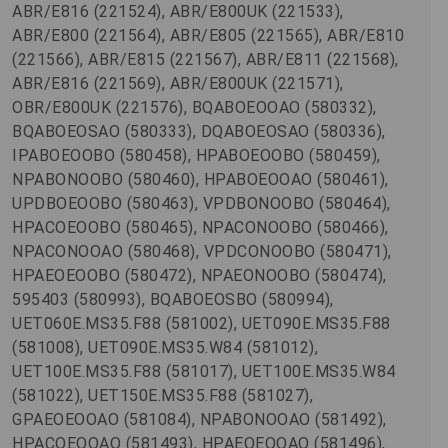
ABR/E816 (221524), ABR/E800UK (221533),
ABR/E800 (221564), ABR/E805 (221565), ABR/E810
(221566), ABR/E815 (221567), ABR/E811 (221568),
ABR/E816 (221569), ABR/E800UK (221571),
OBR/E800UK (221576), BQABOEOOAO (580332),
BQABOEOSAO (580333), DQABOEOSAO (580336),
IPABOEOOBO (580458), HPABOEOOBO (580459),
NPABONOOBO (580460), HPABOEOOAO (580461),
UPDBOEOOBO (580463), VPDBONOOBO (580464),
HPACOEOOBO (580465), NPACONOOBO (580466),
NPACONOOAO (580468), VPDCONOOBO (580471),
HPAEOEOOBO (580472), NPAEONOOBO (580474),
595403 (580993), BQABOEOSBO (580994),
UET060E.MS35.F88 (581002), UET090E.MS35.F88
(581008), UET090E.MS35.W84 (581012),
UET100E.MS35.F88 (581017), UET100E.MS35.W84
(581022), UET150E.MS35.F88 (581027),
GPAEOEOOAO (581084), NPABONOOAO (581492),
HPACOEOOAO (581493), HPAEOEOOAO (581496),