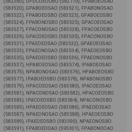
(582360), UPDCOEOOBO (582710), FPABOEOSAO
(583520), GPABOEOSAO (583521), FPABONOSAO
(583522), FPABOEOSBO (583523), GPABOEOSBO
(583524), FPABONOSBO (583525), GPACOEOSAO
(583527), FPACONOSAO (583528), FPACOEOSBO
(583529), GPACOEOSBO (583530), FPACONOSBO
(583531), FPAEOEOSAO (583532), GPAEOEOSAO
(583533), FPAEONOSAO (583534), FPAEOEOSBO
(583535), GPAEOEOSBO (583536), FPAEONOSBO
(583537), HPABOEOSAO (583574), IPABOEOSAO
(583575), NPABONOSAO (583576), HPABOEOSBO
(583577), IPABOEOSBO (583578), NPABONOSBO
(583579), HPACOEOSAO (583580), IPACOEOSAO
(583581), NPACONOSAO (583582), HPACOEOSBO
(583583), IPACOEOSBO (583584), NPACONOSBO
(583585), HPAEOEOSAO (583586), IPAEOEOSAO
(583587), NPAEONOSAO (583588), HPAEOEOSBO
(583589), IPAEOEOSBO (583590), NPAEONOSBO
(583591), FPABOEOOAO (595301), FPABONOOAO