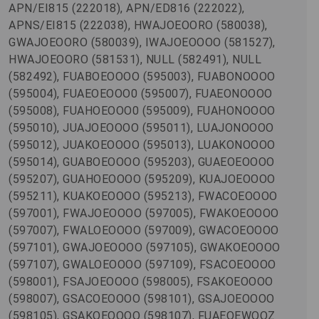
APN/EI815 (222018), APN/ED816 (222022),
APNS/EI815 (222038), HWAJOEOORO (580038),
GWAJOEOORO (580039), IWAJOEOOOO (581527),
HWAJOEOORO (581531), NULL (582491), NULL
(582492), FUABOEOOOO (595003), FUABONOOOO
(595004), FUAEOEOOO0 (595007), FUAEONOOOO
(595008), FUAHOEOOO0 (595009), FUAHONOOOO
(595010), JUAJOEOOOO (595011), LUAJONOOOO
(595012), JUAKOEOOOO (595013), LUAKONOOOO
(595014), GUABOEOOOO (595203), GUAEOEOOOO
(595207), GUAHOEOOOO (595209), KUAJOEOOOO
(595211), KUAKOEOOOO (595213), FWACOEOOOO
(597001), FWAJOEOOOO (597005), FWAKOEOOOO
(597007), FWALOEOOOO (597009), GWACOEOOOO
(597101), GWAJOEOOOO (597105), GWAKOEOOOO
(597107), GWALOEOOOO (597109), FSACOEOOOO
(598001), FSAJOEOOOO (598005), FSAKOEOOOO
(598007), GSACOEOOOO (598101), GSAJOEOOOO
(598105), GSAKOEOOOO (598107), FUAEOEWOOZ