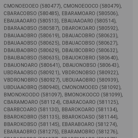
CMONOEOOEO (580477), CMONOEOOCO (580479),
CBARACOBSO (580485), EBARAMOARO (580506),
EBAUAAOARO (580513), EBAUAAOAR0 (580514),
DBARAAOBSO (580587), DBAROKOARO (580592),
DBAUAAOBRO (580619), DBAUACOBRO (580623),
DBAUAAOBSO (580625), DBAUACOBSO (580627),
DBAUBAOBRO (580629), DBAUBCOBRO (580632),
DBAUBAOBSO (580635), DBAUOKOBRO (580640),
DBAUONOARO (580641), DBAUONOBSO (580643),
UBDRAAOBSO (580921), VBDRONOBSO (580922),
VBDRONOBRO (580927), UBDUAAOBRO (580939),
UBDUAAOBRQ (580940), CMONOMOOEO (581092),
BMONOKOODO (581097), BMONOKOOCO (581099),
CBARAMOARO (581124), CBARACOARO (581125),
CBARBCOARO (581130), BBAROKOARO (581134),
BBAROKOBRO (581135), BBAROKOASO (581144),
BBAROKOBSO (581145), EBARABOARO (581274),
EBARAAOBRO (581275), EBARAMOBRO (581276),