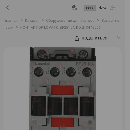
ru-ru
kk-kz
>
>
>
Главная
Каталог
Оборудование для бизнеса
Запасные
>
части
КОНТАКТОР LOVATO BF2510A КОД: 3446506
ПОДЕЛИТЬСЯ