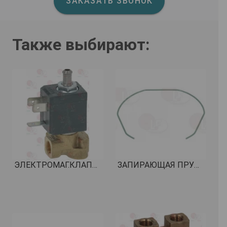
ЗАКАЗАТЬ ЗВОНОК
Также выбирают:
ЭЛЕКТРОМАГ.КЛАПАН 3 ХОДА CEME ø 1/8F230В КОД: 1120233
ЗАПИРАЮЩАЯ ПРУЖИНА ФИЛЬТРА ИЗ НЕРЖАВЕЮЩЕЙ СТАЛИ ø 1,30 мм КОД: 1250333