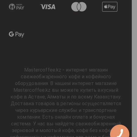
Mastercoffee.kz - интернет магазин
свежеобжаренного кофе и кофейного
оборудования. В нашем интернет магазине
Mastercoffee.kz вы можете купить вкусный
кофе в Астане, Алматы и по всему Казахстану.
Доставка товаров в регионы осуществляется
через курьерские службы и транспортные
компании. Есть онлайн оплата и бонусная
система. У нас вы найдёте свежеобжаренный
зерновой и молотый кофе, кофе без кофеина,