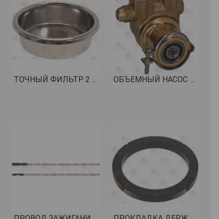
ТОЧНЫЙ ФИЛЬТР 2 ЧАШКИ 12/18 гр H24 КОД: 1460113
ОБЪЕМНЫЙ НАСОС PROCON ø 3/8" NPT КОД: 1330012
ПРОВОД ЗАЖИГАНИЯ SIT 500 мм КОД: 3001028
ПРОКЛАДКА ДЕРЖАТЕЛЯ ФИЛЬТРА ø 72x58x8 мм КОД: 1486007