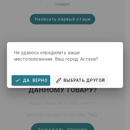
товаре!
Написать первый отзыв
Не удалось определить ваше
местоположение. Ваш город: Астана?
ВОЗНИКЛИ ВОПРОСЫ ПО
ДА. ВЕРНО
ВЫБРАТЬ ДРУГОЙ
ДАННОМУ ТОВАРУ?
Наши специалисты вам помогут
Также вы можете посмотреть
FAQ
.