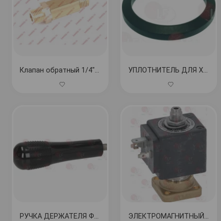
Клапан обратный 1/4" - 1/4" Nuova Simonelli МАС
УПЛОТНИТЕЛЬ ДЛЯ ХОЛДЕРА ø 71x56x9 мм КОД: 1186402
РУЧКА ДЕРЖАТЕЛЯ ФИЛЬТРА В СБОРЕ M10 КОД: 5035724
ЭЛЕКТРОМАГНИТНЫЙ КЛАПАН LUCIFER ТРЕХХОДОВОЙ 240В 50Гц КОД: 1120330