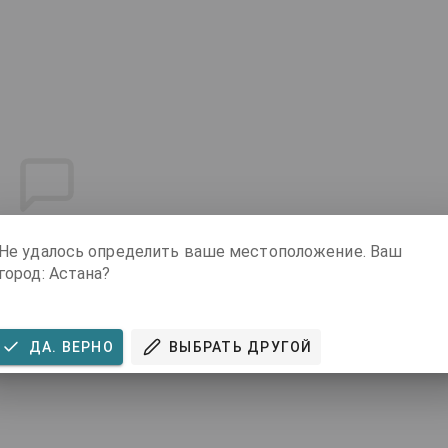
вов пока нет
Не удалось определить ваше местоположение. Ваш
о оставит отзыв об этом товаре!
город: Астана?
ать первый отзыв
ДА. ВЕРНО
ВЫБРАТЬ ДРУГОЙ