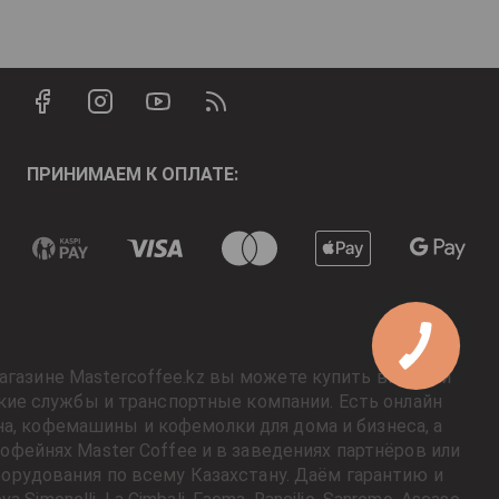
ПРИНИМАЕМ К ОПЛАТЕ:
агазине Mastercoffee.kz вы можете купить вкусный
кие службы и транспортные компании. Есть онлайн
на, кофемашины и кофемолки для дома и бизнеса, а
фейнях Master Coffee и в заведениях партнёров или
орудования по всему Казахстану. Даём гарантию и