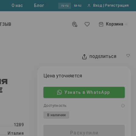
?
О нас
Блог
Вход | Регистрация
ru-ru
kk-kz
Корзина
ОТЗЫВ
ПОДЕЛИТЬСЯ
Цена уточняется
ЛЯ
Е
Узнать в WhatsApp
Доступность:
В наличии
1289
Раскупили
Италия