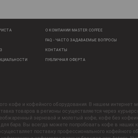
РИСТА
О КОМПАНИИ MASTER COFFEE
FAQ - ЧАСТО ЗАДАВАЕМЫЕ ВОПРОСЫ
З
КОНТАКТЫ
НЦИАЛЬНОСТИ
ПУБЛИЧНАЯ ОФЕРТА
ного кофе и кофейного оборудования. В нашем интернет м
оставка товаров в регионы осуществляется через курьерс
жеобжаренный зерновой и молотый кофе, кофе без кофеи
для бара. Вы всегда можете попробовать кофе в наших ко
осуществляет поставку профессионального кофейного об