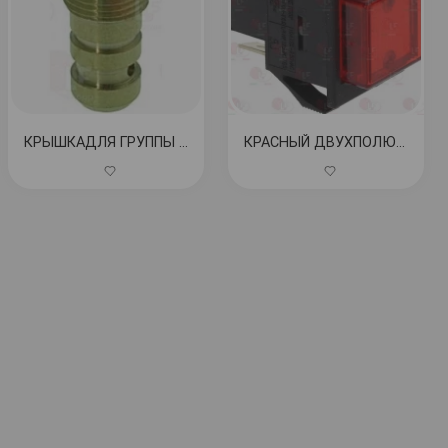
КРЫШКАДЛЯ ГРУППЫ ПОДАЧЫ КОД: 1349416
КРАСНЫЙ ДВУХПОЛЮСНЫЙ ВЫКЛЮЧАТЕЛЬ 10А 250В КОД: 3319420