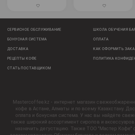
СЕРВИСНОЕ ОБСЛУЖИВАНИЕ
ШКОЛА ОБУЧЕНИЯ БА
БОНУСНАЯ СИСТЕМА
ОПЛАТА
ДОСТАВКА
КАК ОФОРМИТЬ ЗАКА
РЕЦЕПТЫ КОФЕ
ПОЛИТИКА КОНФИДЕ
СТАТЬ ПОСТАВЩИКОМ
Mastercoffee.kz - интернет магазин свежеобжарен
кофе в Астане, Алматы и по всему Казахстану. Д
оплата и бонусная система. У нас вы найдёте све
также широкий ассортимент сиропов и аксессуаров 
назначить дегустацию. Также ТОО "Мастер Кофе" 