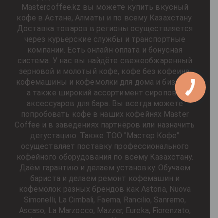
Mastercoffee.kz вы можете купить вкусный
кофе в Астане, Алматы и по всему Казахстану.
Доставка товаров в регионы осуществляется
через курьерские службы и транспортные
компании. Есть онлайн оплата и бонусная
система. У нас вы найдёте свежеобжаренный
зерновой и молотый кофе, кофе без кофеина,
кофемашины и кофемолки для дома и бизнеса,
а также широкий ассортимент сиропов и
аксессуаров для бара. Вы всегда можете
попробовать кофе в наших кофейнях Master
Coffee и в заведениях партнёров или назначить
дегустацию. Также ТОО "Мастер Кофе"
осуществляет поставку профессионального
кофейного оборудования по всему Казахстану.
Даём гарантию и делаем установку. Обучаем
бариста и делаем ремонт кофемашин и
кофемолок разных брендов как Astoria, Nuova
Simonelli, La Cimbali, Faema, Rancilio, Sanremo,
Ascaso, La Marzocco, Mazzer, Eureka, Fiorenzato,