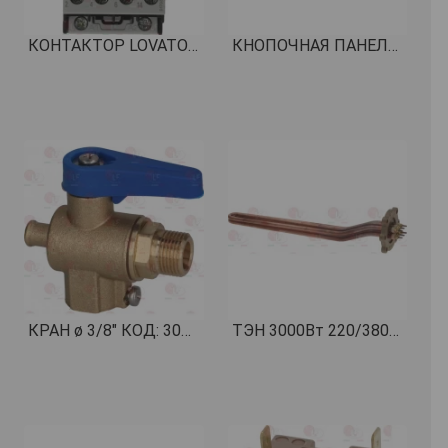
КОНТАКТОР LOVATO BF2510A КОД: 3446506
КНОПОЧНАЯ ПАНЕЛЬ КОД: 5092354
КРАН ø 3/8" КОД: 3010011
ТЭН 3000Вт 220/380В КОД: 1755142