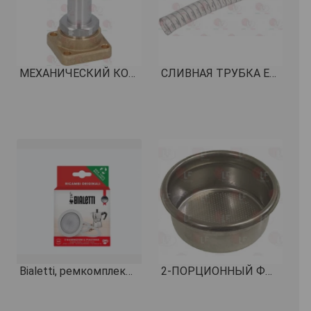
МЕХАНИЧЕСКИЙ КОМПОНЕНТ ТРЕХХОД. КЛАПАНА LUCIFER КОД: 1120334
СЛИВНАЯ ТРУБКА ELISPIR ø 14x20 мм - 30 м КОД: 1449271
Bialetti, ремкомплект для кофеварок на 3-4 порции
2-ПОРЦИОННЫЙ ФИЛЬТР 18 г ø 70x28 mm КОД: 1160345