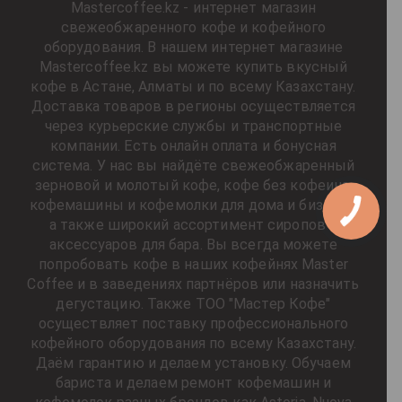
Mastercoffee.kz - интернет магазин
свежеобжаренного кофе и кофейного
оборудования. В нашем интернет магазине
Mastercoffee.kz вы можете купить вкусный
кофе в Астане, Алматы и по всему Казахстану.
Доставка товаров в регионы осуществляется
через курьерские службы и транспортные
компании. Есть онлайн оплата и бонусная
система. У нас вы найдёте свежеобжаренный
зерновой и молотый кофе, кофе без кофеина,
кофемашины и кофемолки для дома и бизнеса,
а также широкий ассортимент сиропов и
аксессуаров для бара. Вы всегда можете
попробовать кофе в наших кофейнях Master
Coffee и в заведениях партнёров или назначить
дегустацию. Также ТОО "Мастер Кофе"
осуществляет поставку профессионального
кофейного оборудования по всему Казахстану.
Даём гарантию и делаем установку. Обучаем
бариста и делаем ремонт кофемашин и