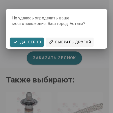
ВОЗНИКЛИ ВОПРОСЫ ПО
Не удалось определить ваше
ДАННОМУ ТОВАРУ?
местоположение. Ваш город: Астана?
Наши специалисты вам помогут
ДА. ВЕРНО
ВЫБРАТЬ ДРУГОЙ
Также вы можете посмотреть
FAQ
.
ЗАКАЗАТЬ ЗВОНОК
Также выбирают: