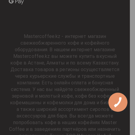
Mastercoffee.kz - интернет магазин
свежеобжаренного кофе и кофейного
оборудования. В нашем интернет магазине
Mastercoffee.kz вы можете купить вкусный
кофе в Астане, Алматы и по всему Казахстану.
Доставка товаров в регионы осуществляется
через курьерские службы и транспортные
компании. Есть онлайн оплата и бонусная
система. У нас вы найдёте свежеобжаренный
зерновой и молотый кофе, кофе без кофеина,
кофемашины и кофемолки для дома и бизнеса,
а также широкий ассортимент сиропов и
аксессуаров для бара. Вы всегда можете
попробовать кофе в наших кофейнях Master
Coffee и в заведениях партнёров или назначить