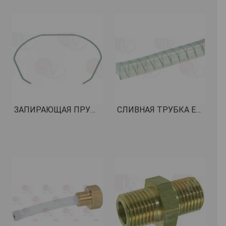
ЗАПИРАЮЩАЯ ПРУЖИНА ФИЛЬТРА ИЗ НЕРЖАВЕЮЩЕЙ СТАЛИ ø 1,30 мм КОД: 1250333
СЛИВНАЯ ТРУБКА ELISPIR ø 12x18 мм - 30 м КОД: 1449270