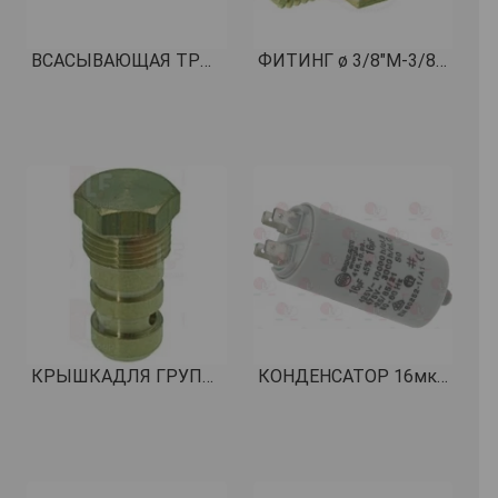
ВСАСЫВАЮЩАЯ ТРУБКА ø 1/8"M-1/8"F КОД: 1550019
ФИТИНГ ø 3/8"M-3/8"M КОД: 1349103
КРЫШКАДЛЯ ГРУППЫ ПОДАЧЫ КОД: 1349416
КОНДЕНСАТОР 16мкФ 450В 50/60Гц КОД: 3068024