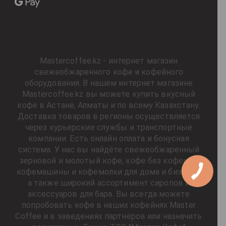
Mastercoffee.kz - интернет магазин
свежеобжаренного кофе и кофейного
оборудования. В нашем интернет магазине
Mastercoffee.kz вы можете купить вкусный
кофе в Астане, Алматы и по всему Казахстану.
Доставка товаров в регионы осуществляется
через курьерские службы и транспортные
компании. Есть онлайн оплата и бонусная
система. У нас вы найдёте свежеобжаренный
зерновой и молотый кофе, кофе без кофеина,
кофемашины и кофемолки для дома и бизнеса,
а также широкий ассортимент сиропов и
аксессуаров для бара. Вы всегда можете
попробовать кофе в наших кофейнях Master
Coffee и в заведениях партнёров или назначить