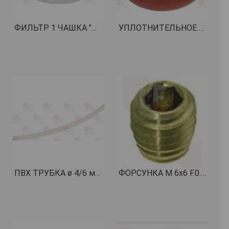
ФИЛЬТР 1 ЧАШКА "THE SINGLE" 9,5 gr H21 КОД: 1460301
УПЛОТНИТЕЛЬНОЕ КОЛЬЦО 02015 СИЛИКОН КОД: 1186514
ПВХ ТРУБКА ø 4/6 мм - 100 м КОД: 3090259
ФОРСУНКА M 6x6 F.0.8 КОД: 1501574