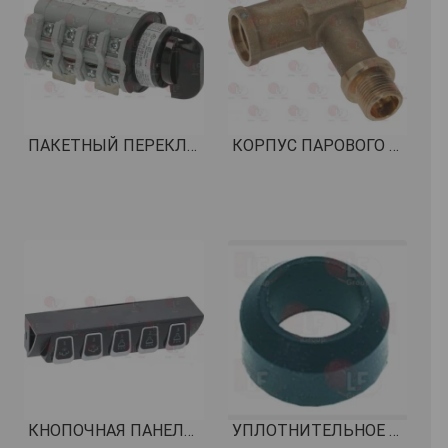
ПАКЕТНЫЙ ПЕРЕКЛЮЧАТЕЛЬ, ПОЗИЦИИ 0-2 32A 690V КОД: 1057543
КОРПУС ПАРОВОГО КРАНА OT-57 КОД: 5083101
КНОПОЧНАЯ ПАНЕЛЬ 5 КНОПОК УСЛУГИ КОД: 1319841
УПЛОТНИТЕЛЬНОЕ КОЛЬЦО ПЛОСКОЕ ø 16x10x8 мм EPDM КОД: 1186206