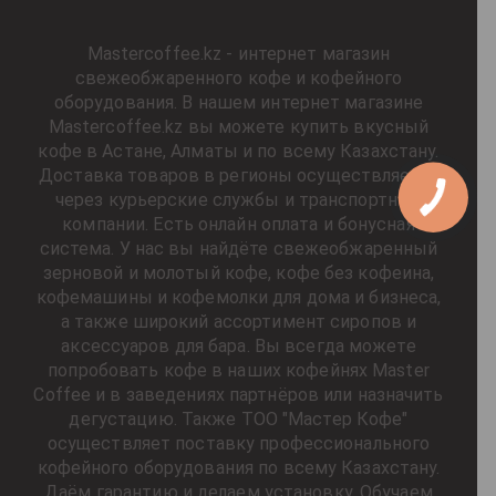
Mastercoffee.kz - интернет магазин
свежеобжаренного кофе и кофейного
оборудования. В нашем интернет магазине
Mastercoffee.kz вы можете купить вкусный
кофе в Астане, Алматы и по всему Казахстану.
Доставка товаров в регионы осуществляется
через курьерские службы и транспортные
компании. Есть онлайн оплата и бонусная
система. У нас вы найдёте свежеобжаренный
зерновой и молотый кофе, кофе без кофеина,
кофемашины и кофемолки для дома и бизнеса,
а также широкий ассортимент сиропов и
аксессуаров для бара. Вы всегда можете
попробовать кофе в наших кофейнях Master
Coffee и в заведениях партнёров или назначить
дегустацию. Также ТОО "Мастер Кофе"
осуществляет поставку профессионального
кофейного оборудования по всему Казахстану.
Даём гарантию и делаем установку. Обучаем