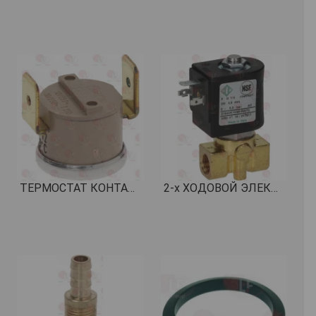
ТЕРМОСТАТ КОНТАКТНЫЙ 150°C КОД: 1444601
2-х ХОДОВОЙ ЭЛЕКТРОМАГНИТНЫЙ КЛАПАН SIRAI 230В 50Гц КОД: 1120240