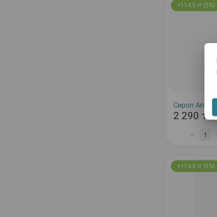
+114.5 тг (5%)
Сироп Апельс
2 290 тг
1
+114.5 тг (5%)