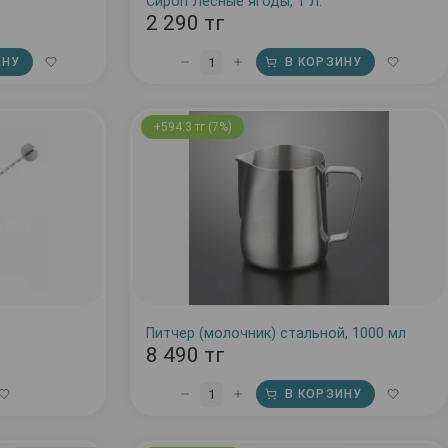
.
Сироп Лесные ягоды, 1 Л.
2 290 тг
1
ИНУ
В КОРЗИНУ
+594.3 тг (7%)
Питчер (молочник) стальной, 1000 мл
8 490 тг
1
В КОРЗИНУ