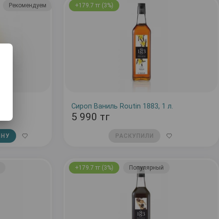
Рекомендуем
5
+179.7 тг (3%)
50мл
Сироп Ваниль Routin 1883, 1 л.
5 990 тг
ИНУ
РАСКУПИЛИ
+179.7 тг (3%)
Популярный