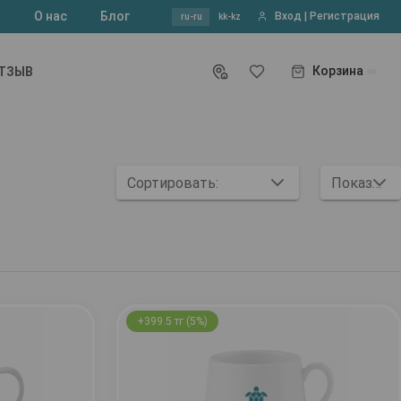
?
О нас
Блог
Вход | Регистрация
ru-ru
kk-kz
Корзина
ОТЗЫВ
Сортировать:
Показывать:
+399.5 тг (5%)