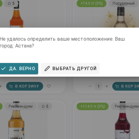
5
+74.5 тг (5%)
Популярный
Не удалось определить ваше местоположение. Ваш
город: Астана?
ин, 1 л.
Сироп Ваниль Pinch&Drop 2
ДА. ВЕРНО
ВЫБРАТЬ ДРУГОЙ
1 490 тг
1
В КОРЗИНУ
В КОРЗ
Рекомендуем
5
+114.5 тг (5%)
Рекомендуем