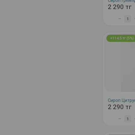
Сироп Грейпф
2 290 тг
1
+114.5 тг (5%)
Сироп Цитрус
2 290 тг
1